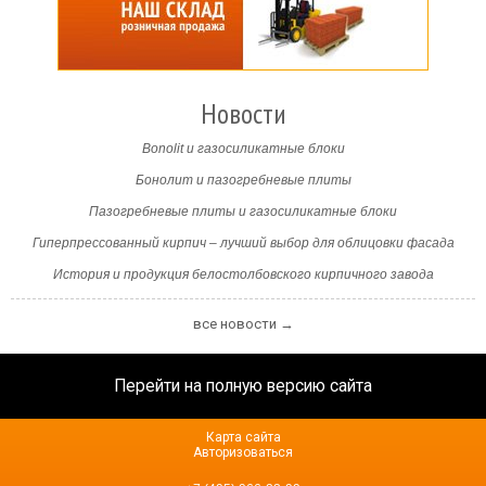
Новости
Bonolit и газосиликатные блоки
Бонолит и пазогребневые плиты
Пазогребневые плиты и газосиликатные блоки
Гиперпрессованный кирпич – лучший выбор для облицовки фасада
История и продукция белостолбовского кирпичного завода
все новости →
Перейти на полную версию сайта
Карта сайта
Авторизоваться