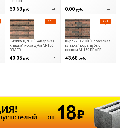
Limited
60.63
0.00
руб.
руб.
ХИТ
ХИТ
Кирпич 0,7НФ "Баварская
Кирпич 0,7НФ "Баварская
кладка" кора дуба М-150
кладка" кора дуба с
BRAER
песком М-150 BRAER
40.05
43.68
руб.
руб.