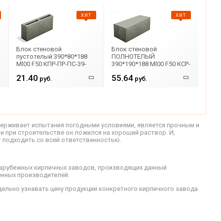
ХИТ
ХИТ
Блок стеновой
Блок стеновой
пустотелый 390*80*188
ПОЛНОТЕЛЫЙ
Ml00 F50 КПР-ПР-ПС-39-
390*190*188 Ml00 F50 КСР-
100-F50
ПР-ПС-39-100-FSО
21.40
55.64
руб.
руб.
держивает испытания погодными условиями, является прочным и
ли при строительстве он ложился на хороший раствор. И,
ит подходить со всей ответственностью.
зарубежных кирпичных заводов, производящих данный
енных производителей.
ельно узнавать цену продукции конкретного кирпичного завода.