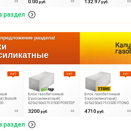
0.00
132.97
М-100 рифленый
руб.
М-100 рифленый
руб.
в раздел
предложение раздела!
ки
силикатные
ХИТ
ХИТ
ХИТ
нный
Блок газобетонный
Блок газобетонный
) Bonolit
(газосиликатный)
(газосиликатный)
00
625x250x375 D500 PORITEP
625x250x375 D500 YTONG
3200
4710
руб.
руб.
в раздел