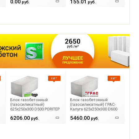
0.00
155.01
М-100 рифленый
руб.
рифленый
руб.
ХИТ
ХИТ
Блок газобетонный
Блок газобетонный
(газосиликатный)
(газосиликатный) ГРАС-
625x250x300 D500 PORITEP
Калуга 625x250x300 D600
6206.00
5460.00
руб.
руб.