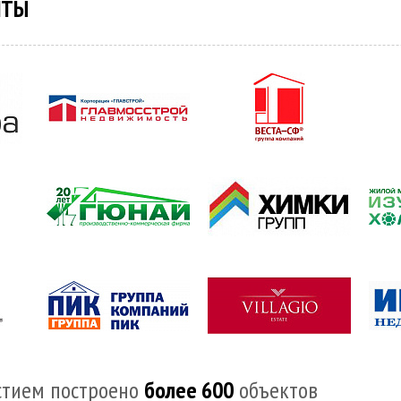
НТЫ
стием построено
более 600
объектов