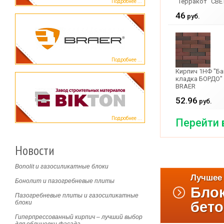
"Терракот" СВ
Подробнее ...
КЕРМА
46
руб.
Подробнее ...
Кирпич 1НФ "Б
кладка БОРДО"
BRAER
52.96
руб.
Подробнее ...
Перейти 
Новости
Bonolit и газосиликатные блоки
Лучшее 
Бонолит и пазогребневые плиты
Блок
Пазогребневые плиты и газосиликатные
бет
блоки
Гиперпрессованный кирпич – лучший выбор