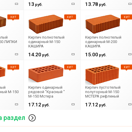
13
13.78
руб.
руб.
ХИТ
ХИТ
ХИТ
елый
Кирпич полнотелый
Кирпич полнотелый
50 ЛИПКИ
одинарный М-150
одинарный М-200
КАШИРА
КАШИРА
14.20
15.00
руб.
руб.
ХИТ
ХИТ
ХИТ
ный
Кирпич одинарный
Кирпич пустотелый
ный М-150
рядовой "Красный "
полуторный М-150
М-150 Мстера
МСТЕРА рифленый
17.12
17.12
руб.
руб.
в раздел