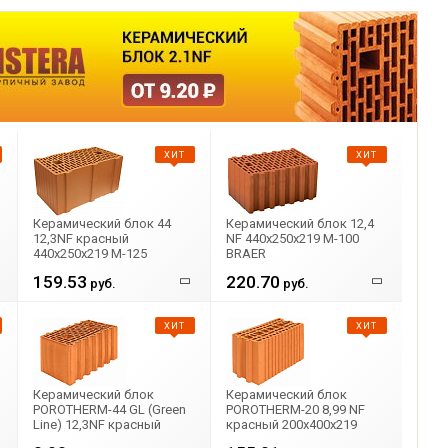
ХИТ
ХИТ
Керамический блок 44
Керамический блок 12,4
12,3NF красный
NF 440x250x219 М-100
Ь
440x250x219 М-125
BRAER
ГЖЕЛЬ!
159.53
220.70
руб.
руб.
ХИТ
ХИТ
Керамический блок
Керамический блок
POROTHERM-44 GL (Green
POROTHERM-20 8,99 NF
Line) 12,3NF красный
красный 200х400x219
Р
440x250x219 ВИНЕРБЕРГЕР
ВИНЕРБЕРГЕР М-100