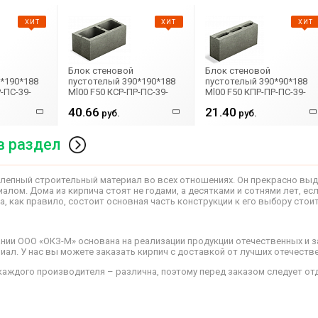
ХИТ
ХИТ
ХИТ
Блок стеновой
Блок стеновой
*190*188
пустотелый 390*190*188
пустотелый 390*90*188
-ПС-39-
Ml00 F50 КСР-ПР-ПС-39-
Ml00 F50 КПР-ПР-ПС-39-
100-FSО 2
100-F50
40.66
21.40
руб.
руб.
в раздел
олепный строительный материал во всех отношениях. Он прекрасно вы
лом. Дома из кирпича стоят не годами, а десятками и сотнями лет, ес
а, как правило, состоит основная часть конструкции к его выбору сто
нии ООО «ОКЗ-М» основана на реализации продукции отечественных и 
иал. У нас вы можете заказать кирпич с доставкой от лучших отечеств
каждого производителя – различна, поэтому перед заказом следует отд