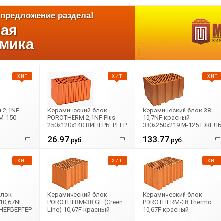
предложение раздела!
лая
амика
ХИТ
ХИТ
ХИТ
 2,1NF
Керамический блок
Керамический блок 38
М-150
POROTHERM 2,1NF Plus
10,7NF красный
250x120x140 ВИНЕРБЕРГЕР
380х250x219 М-125 ГЖЕЛ
М-150 рифленый
26.97
133.77
руб.
руб.
ХИТ
ХИТ
ХИТ
блок
Керамический блок
Керамический блок
10,67NF
POROTHERM-38 GL (Green
POROTHERM-38 Thermo
ИНЕРБЕРГЕР
Line) 10,67F красный
10,67F красный
й
380x250x219 ВИНЕРБЕРГЕР
380x250x219 ВИНЕРБЕРГЕ