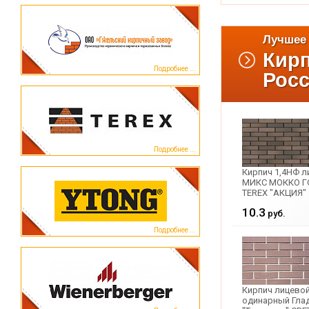
Лучшее 
Кир
Подробнее ...
Рос
Подробнее ...
Кирпич 1,4НФ л
МИКС МОККО Г
TEREX "АКЦИЯ"
10.3
руб.
Подробнее ...
Кирпич лицево
одинарный Гла