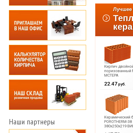
Лучшее 
Теп
кер
Кирпич двойной
поризованный 
МСТЕРА
22.47
руб.
Керамический 
Наши партнеры
POROTHERM-38 
380x250x219 В
М-100 рифлены