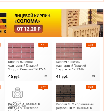
ХИТ
ХИТ
Кирпич лицевой
Кирпич лицевой
одинарный Гладкий
одинарный Гладкий
"Бордо Светлый" КЕРМА
"Терракот" КЕРМА
46
41
руб.
руб.
ХИТ
ХИТ
Кирпич 1,4 НФ BRAER
Кирпич 1НФ коричневый
кладка М-150 терра
рифленый М-150 BRAER