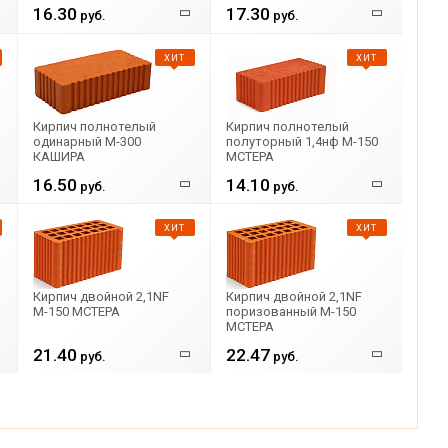
16.30
17.30
руб.
руб.
ХИТ
ХИТ
Кирпич полнотелый
Кирпич полнотелый
одинарный М-300
полуторный 1,4нф М-150
КАШИРА
МСТЕРА
16.50
14.10
руб.
руб.
ХИТ
ХИТ
Кирпич двойной 2,1NF
Кирпич двойной 2,1NF
М-150 МСТЕРА
поризованный М-150
МСТЕРА
21.40
22.47
руб.
руб.