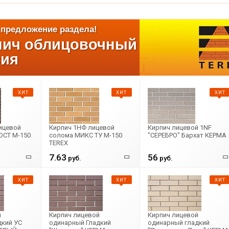
предложение раздела!
пич облицовочный
сия
ХИТ
ХИТ
ХИТ
ицевой
Кирпич 1НФ лицевой
Кирпич лицевой 1NF
ОСТ М-150
солома МИКС ТУ М-150
"СЕРЕБРО" Бархат КЕРМА
TEREX
7.63
56
руб.
руб.
ХИТ
ХИТ
ХИТ
й
Кирпич лицевой
Кирпич лицевой
дкий УС
одинарный Гладкий
одинарный гладкий