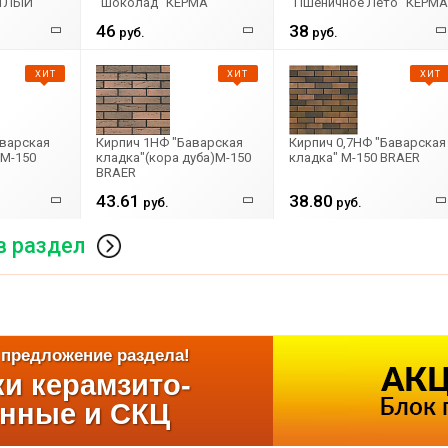
ЕТЛЫЙ
"Шоколад" КЕРМА
"Пшеничное Лето" КЕРМА
46
38
руб.
руб.
ХИТ
ХИТ
ХИТ
аварская
Кирпич 1НФ "Баварская
Кирпич 0,7НФ "Баварская
 М-150
кладка"(кора дуба)М-150
кладка" М-150 BRAER
BRAER
43.61
38.80
руб.
руб.
в раздел
предложение раздела!
и керамзито-
онные и СКЦ