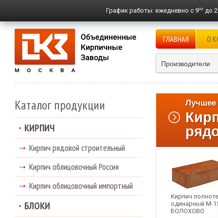
00
График работы:
ежедневно с 9
до 2
ГЛАВНАЯ
О 
Производители
Каталог продукции
Лучшее 
Кир
КИРПИЧ
ряд
Кирпич рядовой строительный
Кирпич облицовочный Россия
Кирпич облицовочный импортный
Кирпич полнот
БЛОКИ
одинарный М-1
БОЛОХОВО