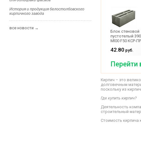
для облицовки фасада
История и продукция белостолбовского
кирпичного завода
все новости →
Блок стеновой
пустотелый 390
Ml00 F50 КСР-ПР
100-FSО
42.80
руб.
Перейти 
Кирпич – это велик
долговечным материа
поскольку из кирпич
Где купить кирпич?
Деятельность компа
строительный матер
Стоимость кирпича 