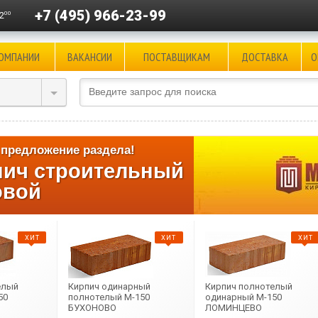
+7 (495) 966-23-99
00
2
КОМПАНИИ
ВАКАНСИИ
ПОСТАВЩИКАМ
ДОСТАВКА
О
предложение раздела!
пич строительный
овой
ХИТ
ХИТ
ХИТ
елый
Кирпич одинарный
Кирпич полнотелый
50
полнотелый М-150
одинарный М-150
БУХОНОВО
ЛОМИНЦЕВО