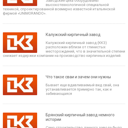
Заводские цеха оборудованы
высокотехнологичной специальной
техникой, спроектированной всемирно известной итальянской
фирмой «UNIMORANDO».
Калужский кирпичный завод
Калужский кирпичный завод (ККЗ)
расположен вблизи от глинистых
месторождений, что в значительной степени
снижает издержки компании на производство кирпичных изделий.
Что такое сваи и зачем они нужны
Бывает еще вдавливаемый вид свай, она
устанавливается примерно так, как и
забивающаяся
Брянский кирпичный завод немного
истории
Само строительство данного завода было