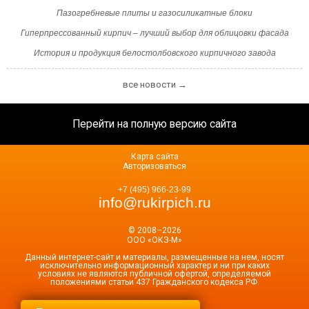
Пазогребневые плиты и газосиликатные блоки
Гиперпрессованный кирпич – лучший выбор для облицовки фасада
История и продукция белостолбовского кирпичного завода
все новости →
Перейти на полную версию сайта
Карта сайта
Авторизоваться
+7 (495) 966-23-99
info@rukirpich.ru
© 2008–2026
ООО «ОКЗ-М»
Данный интернет-сайт и материалы, размещенные на нем, носят
исключительно информационный характер и ни при каких
условиях не являются публичной офертой, определяемой
положениями статьи 437 Гражданского кодекса РФ.