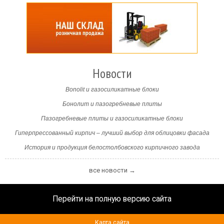
Новости
Bonolit и газосиликатные блоки
Бонолит и пазогребневые плиты
Пазогребневые плиты и газосиликатные блоки
Гиперпрессованный кирпич – лучший выбор для облицовки фасада
История и продукция белостолбовского кирпичного завода
все новости →
Перейти на полную версию сайта
Карта сайта