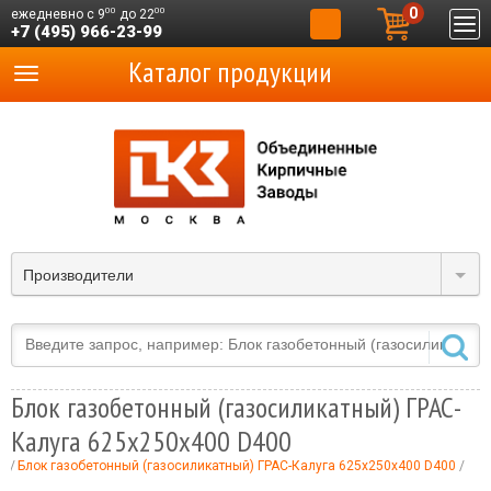
0
00
00
ежедневно с 9
до 22
+7 (495) 966-23-99
Каталог продукции
Производители
Блок газобетонный (газосиликатный) ГРАС-
Калуга 625x250x400 D400
и
Блок газобетонный (газосиликатный) ГРАС-Калуга 625x250x400 D400