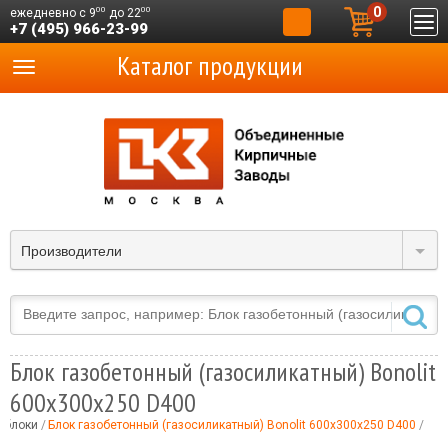
0
00
00
ежедневно с 9
до 22
+7 (495) 966-23-99
Каталог продукции
Производители
Блок газобетонный (газосиликатный) Bonolit
600x300x250 D400
облоки
Блок газобетонный (газосиликатный) Bonolit 600x300x250 D400