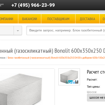
+7 (495) 966-23-99
00
2
КОМПАНИИ
ВАКАНСИИ
ПОСТАВЩИКАМ
ДОСТАВКА
О
онный (газосиликатный) Bonolit 600x350x250
блоки
Блок газобетонный (газосиликатный) Bonolit 600x350x250 D400 с добором 600х100х2
Расчет ст
Расчет:
Тип цены:
Шоссе: