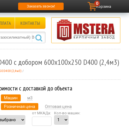
0
Корзина
Заказать звонок!
ПЛАТА
КОНТАКТЫ
 D400 с добором 600х100х250 D400 (2,4м3)
50 D400 (2,4м3)
оимости с доставкой до объекта
Машин
м3
Розничная цена
Оптовая цена
от МКАДа:
Кол-во машин: