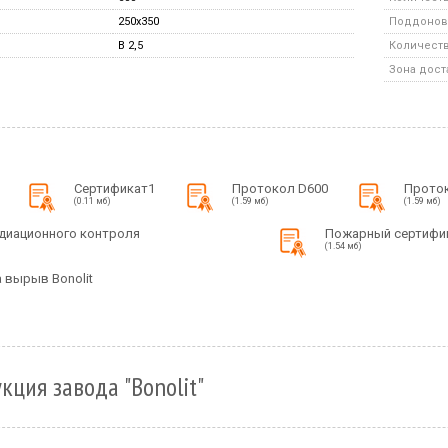
250x350
Поддонов 
B 2,5
Количество
Зона дост
Сертификат1
Протокол D600
Прото
(0.11 мб)
(1.59 мб)
(1.59 мб)
диационного контроля
Пожарный сертифи
(1.54 мб)
 вырыв Bonolit
кция завода "Bonolit"