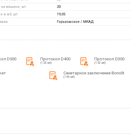
на машине, шт.
20
 в м3, шт.
19,05
авки:
Горьковское / МКАД
кол D500
Протокол D400
Протокол D300
(1.53 мб)
(1.52 мб)
кат
Санитарное заключение Bonolit
(1.90 мб)