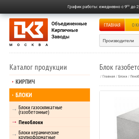
00
График работы:
ежедневно с 9
до 2
ГЛАВНАЯ
О 
Производители
Каталог продукции
Блок газобет
Главная
Блоки
Пено
КИРПИЧ
БЛОКИ
Блоки газосиликатные
(газобетонные)
Пеноблоки
Блоки керамические
крупноформатные