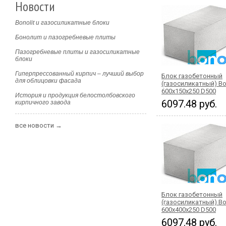
Новости
Bonolit и газосиликатные блоки
Бонолит и пазогребневые плиты
Пазогребневые плиты и газосиликатные
блоки
Гиперпрессованный кирпич – лучший выбор
Блок газобетонный
для облицовки фасада
(газосиликатный) Bo
600x150x250 D500
История и продукция белостолбовского
6097.48 руб.
кирпичного завода
все новости →
Блок газобетонный
(газосиликатный) Bo
600x400x250 D500
6097.48 руб.