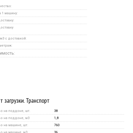
чество:
 1 машину:
оставку:
доставку
м3 с доставкой:
метраж:
имость:
т загрузки. Транспорт
о на поддоне, шт.
38
о на поддоне, м3
1,8
о на машине, шт.
760
о на машине, м3
36