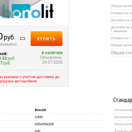
Общее коли
Стоимость за
Доплата за д
Доплата за 
1 машины:
0
руб.
КУПИТЬ
Стоимость 1 
амовывоз
Общий кило
Общая сто
В НАЛИЧИИ
кой:
Обновлено:
9.33
руб.
24.07.2026
17
руб.
ы указаны с учетом доставки до
агрузки автомобиля
Стандар
Bonolit
Количеств
D400
Количеств
600x350x250
Количеств
600
Количеств