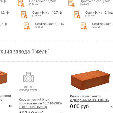
,3нф
Протокол 11,2нф
Протокол -2 10,7нф
(3.44 мб)
(3.44 мб)
11,2нф
Сертификат 10,7нф
Сертификат 2,1н
(0.63 мб)
(0.61 мб)
0,7нф
Сертификат 2,1 НФ
Сертификат 
(0.56 мб)
(0.62 мб)
кция завода "Гжель"
лицевой
Кирпич полнотелый
ЛЬ
Керамический блок
одинарный М-300 ГЖЕЛЬ
поризованный 10.7НФ (380)
0.00 руб.
LUX (380х250х219)