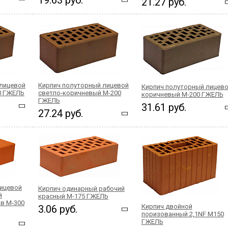
19.63 руб.
21.27 руб.
 лицевой
Кирпич полуторный лицевой
Кирпич полуторный лицев
0 ГЖЕЛЬ
светло-коричневый М-200
коричневый М-200 ГЖЕЛЬ
ГЖЕЛЬ
31.61 руб.
27.24 руб.
лицевой
Кирпич одинарный рабочий
й
красный М-175 ГЖЕЛЬ
в М-300
Кирпич двойной
3.06 руб.
поризованный 2,1NF М150
ГЖЕЛЬ