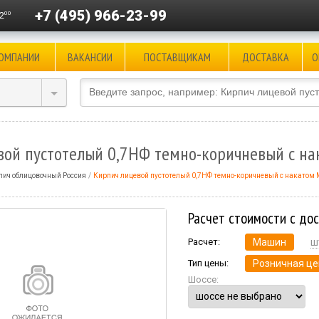
+7 (495) 966-23-99
00
2
КОМПАНИИ
ВАКАНСИИ
ПОСТАВЩИКАМ
ДОСТАВКА
О
вой пустотелый 0,7НФ темно-коричневый с н
пич облицовочный Россия
Кирпич лицевой пустотелый 0,7НФ темно-коричневый с накатом
Расчет стоимости с до
Расчет:
Машин
ш
Тип цены:
Розничная це
Шоссе: