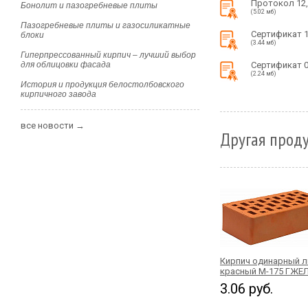
Протокол 12
Бонолит и пазогребневые плиты
(5.02 мб)
Пазогребневые плиты и газосиликатные
Сертификат 
блоки
(3.44 мб)
Гиперпрессованный кирпич – лучший выбор
для облицовки фасада
Сертификат 
(2.24 мб)
История и продукция белостолбовского
кирпичного завода
все новости →
Другая проду
Кирпич одинарный 
красный М-175 ГЖЕ
3.06 руб.