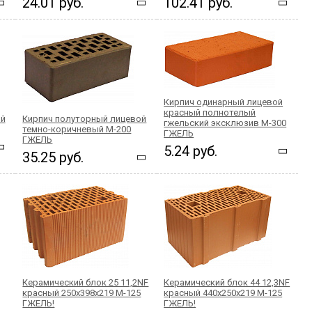
24.01 руб.
102.41 руб.
Кирпич одинарный лицевой
красный полнотелый
ой
Кирпич полуторный лицевой
гжельский эксклюзив М-300
темно-коричневый М-200
ГЖЕЛЬ
ГЖЕЛЬ
5.24 руб.
35.25 руб.
Керамический блок 25 11,2NF
Керамический блок 44 12,3NF
красный 250x398x219 М-125
красный 440x250x219 М-125
ГЖЕЛЬ!
ГЖЕЛЬ!