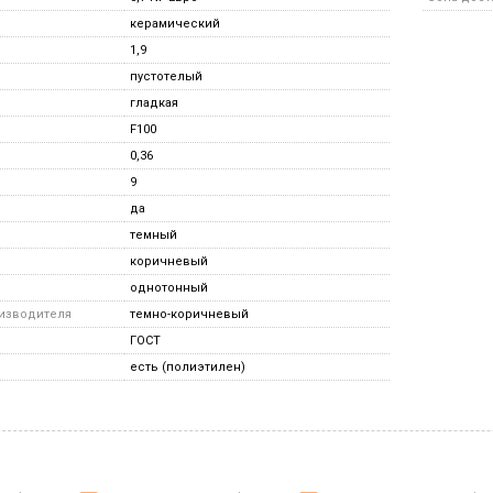
керамический
1,9
пустотелый
гладкая
F100
0,36
9
да
темный
коричневый
однотонный
оизводителя
темно-коричневый
ГОСТ
есть (полиэтилен)