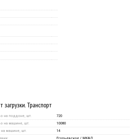
т загрузки. Транспорт
о на поддоне, шт.
720
о на машине, шт.
10080
на машине, шт.
14
авки:
Егорьевское / МКАД