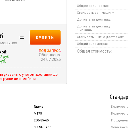
Общее количество:
Стоимость за 1 машину:
Доплата за доставку:
Доплата за доставку
1 машины:
б.
КУПИТЬ
Стоимость 1 шт. с доставкой:
самовывоз
Общий километраж:
Общая стоимость:
кой:
Обновлено:
7
руб.
24.07.2026
уб.
ы указаны с учетом доставки до
агрузки автомобиля
Стандар
Гжель
Количеств
M175
Количеств
250x85x65
Поддонов 
0,7 NF Евро
Зона дост