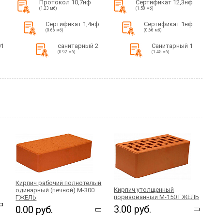
Протокол 10,7нф
Сертификат 12,3нф
(1.23 мб)
(1.50 мб)
ф
Сертификат 1,4нф
Сертификат 1нф
(0.66 мб)
(0.66 мб)
01
санитарный 2
Санитарный 1
(0.92 мб)
(1.45 мб)
Кирпич рабочий полнотелый
Кирпич утолщенный
одинарный (печной) М-300
поризованный М-150 ГЖЕЛЬ
ГЖЕЛЬ
3.00 руб.
0.00 руб.