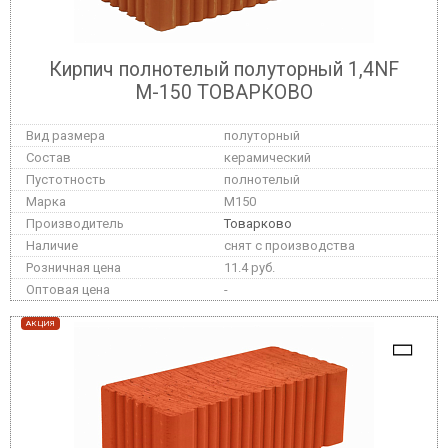
Кирпич полнотелый полуторный 1,4NF
М-150 ТОВАРКОВО
полуторный
керамический
полнотелый
M150
Товарково
снят с производства
11.4 руб.
-
АКЦИЯ