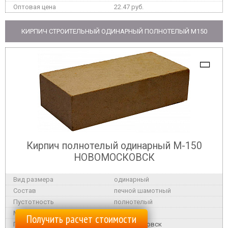
22.47 руб.
КИРПИЧ СТРОИТЕЛЬНЫЙ ОДИНАРНЫЙ ПОЛНОТЕЛЫЙ M150
Кирпич полнотелый одинарный М-150
НОВОМОСКОВСК
одинарный
печной шамотный
полнотелый
M150
Получить расчет стоимости
Новомосковск