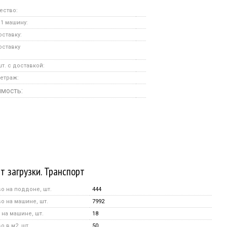
ество:
 1 машину:
оставку:
оставку
т. с доставкой:
етраж:
мость:
т загрузки. Транспорт
о на поддоне, шт.
444
о на машине, шт.
7992
на машине, шт.
18
 в м2, шт.
50