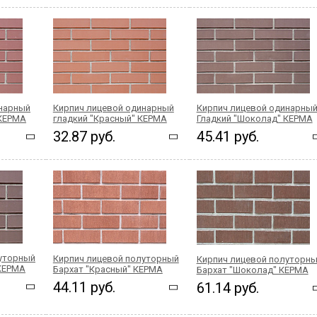
инарный
Кирпич лицевой одинарный
Кирпич лицевой одинарны
 КЕРМА
гладкий "Красный" КЕРМА
Гладкий "Шоколад" КЕРМА
32.87 руб.
45.41 руб.
луторный
Кирпич лицевой полуторный
Кирпич лицевой полуторн
 КЕРМА
Бархат "Красный" КЕРМА
Бархат "Шоколад" КЕРМА
44.11 руб.
61.14 руб.