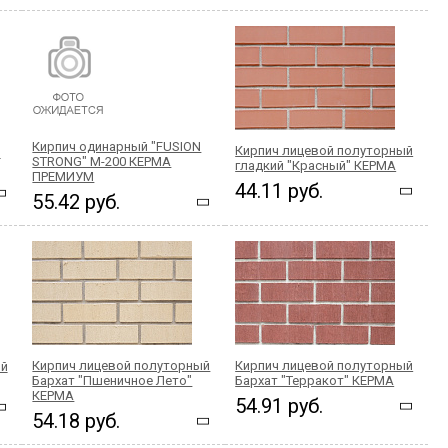
Кирпич одинарный "FUSION
Кирпич лицевой полуторный
й
STRONG" М-200 КЕРМА
гладкий "Красный" КЕРМА
ПРЕМИУМ
44.11 руб.
55.42 руб.
Кирпич лицевой полуторный
Кирпич лицевой полуторный
ый
Бархат "Пшеничное Лето"
Бархат "Терракот" КЕРМА
КЕРМА
54.91 руб.
54.18 руб.