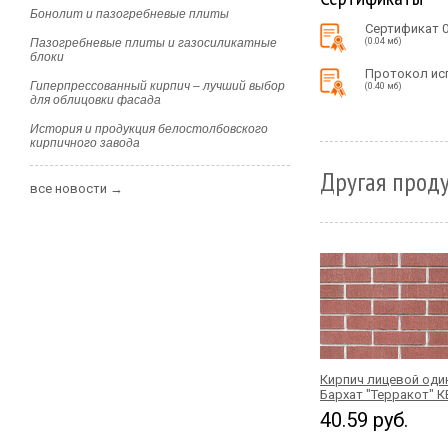
Бонолит и пазогребневые плиты
Сертификат 
Пазогребневые плиты и газосиликатные
(0.04 мб)
блоки
Протокол ис
Гиперпрессованный кирпич – лучший выбор
(0.40 мб)
для облицовки фасада
История и продукция белостолбовского
кирпичного завода
Другая проду
все новости →
Кирпич лицевой од
Бархат "Терракот" 
40.59 руб.