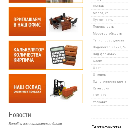
Состав
Масса, кг
Пустотность
Поверхность
Морозостойкость
Теплопроводность
Водопоглощение, %
Вид формовки
Фаска
Цвет
Оттенок
Однотонность цвета
Категория
ГОСТ/ТУ
Упаковка
Новости
Bonolit и газосиликатные блоки
Сертификаты