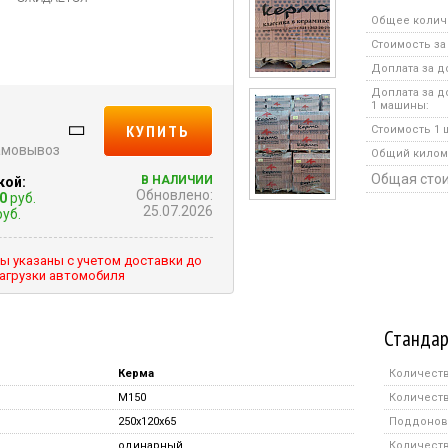
Общее колич
Стоимость за
Доплата за д
Доплата за д
1 машины:
КУПИТЬ
Стоимость 1 ш
самовывоз
Общий килом
Общая стои
В НАЛИЧИИ
кой:
Обновлено:
0
руб.
25.07.2026
уб.
ы указаны с учетом доставки до
агрузки автомобиля
Стандар
Керма
Количеств
M150
Количеств
250х120х65
Поддонов 
одинарный
Количество