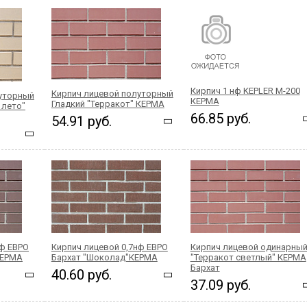
Кирпич 1 нф KEPLER М-200
Кирпич лицевой полуторный
луторный
КЕРМА
Гладкий "Терракот" КЕРМА
 лето"
66.85 руб.
54.91 руб.
нф ЕВРО
Кирпич лицевой 0,7нф ЕВРО
Кирпич лицевой одинарны
КЕРМА
Бархат "Шоколад"КЕРМА
"Терракот светлый" КЕРМА
Бархат
40.60 руб.
37.09 руб.