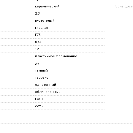
керамический
Зона дост
2,3
пустотелый
гладкая
F75
0,44
12
пластичное формование
да
темный
терракот
однотонный
облицовочный
ГОСТ
есть