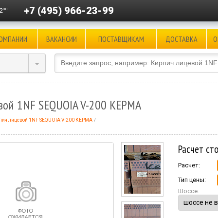
+7 (495) 966-23-99
00
2
КОМПАНИИ
ВАКАНСИИ
ПОСТАВЩИКАМ
ДОСТАВКА
О
вой 1NF SEQUOIA V-200 КЕРМА
пич лицевой 1NF SEQUOIA V-200 КЕРМА
Расчет ст
Расчет:
Тип цены:
Шоссе: