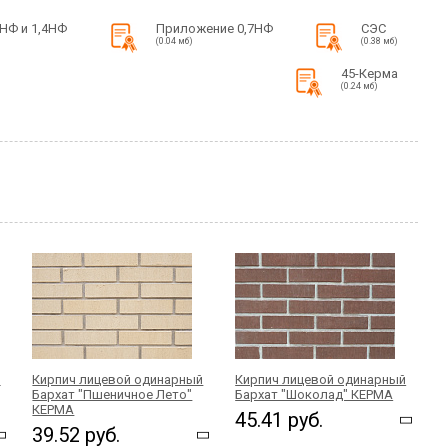
НФ и 1,4НФ
Приложение 0,7НФ
СЭС
(0.04 мб)
(0.38 мб)
45-Керма
(0.24 мб)
й
Кирпич лицевой одинарный
Кирпич лицевой одинарный
Бархат "Пшеничное Лето"
Бархат "Шоколад" КЕРМА
КЕРМА
45.41 руб.
39.52 руб.