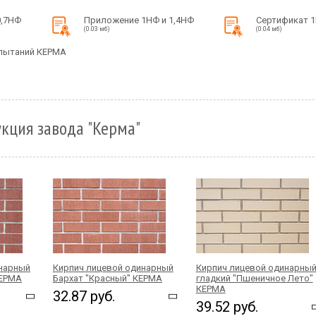
0,7НФ
Приложение 1НФ и 1,4НФ
Сертификат 1
(0.03 мб)
(0.04 мб)
пытаний КЕРМА
кция завода "Керма"
инарный
Кирпич лицевой одинарный
Кирпич лицевой одинарны
КЕРМА
Бархат "Красный" КЕРМА
гладкий "Пшеничное Лето"
КЕРМА
32.87 руб.
39.52 руб.