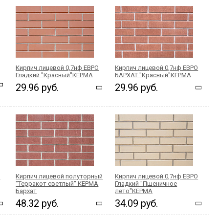
Кирпич лицевой 0,7нф ЕВРО
Кирпич лицевой 0,7нф ЕВРО
Гладкий "Красный"КЕРМА
БАРХАТ "Красный"КЕРМА
29.96 руб.
29.96 руб.
й
Кирпич лицевой полуторный
Кирпич лицевой 0,7нф ЕВРО
"Терракот светлый" КЕРМА
Гладкий "Пшеничное
Бархат
лето"КЕРМА
48.32 руб.
34.09 руб.