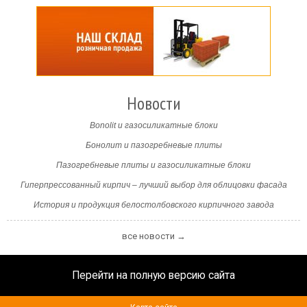
Новости
Bonolit и газосиликатные блоки
Бонолит и пазогребневые плиты
Пазогребневые плиты и газосиликатные блоки
Гиперпрессованный кирпич – лучший выбор для облицовки фасада
История и продукция белостолбовского кирпичного завода
все новости →
Перейти на полную версию сайта