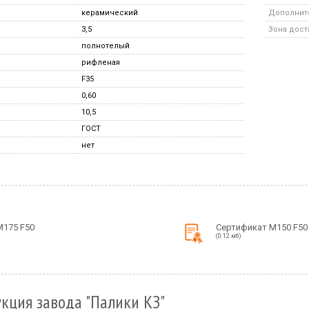
керамический
Дополните
3,5
Зона дост
полнотелый
рифленая
F35
0,60
10,5
ГОСТ
нет
М175 F50
Сертификат М150 F50
(0.12 мб)
кция завода "Палики КЗ"