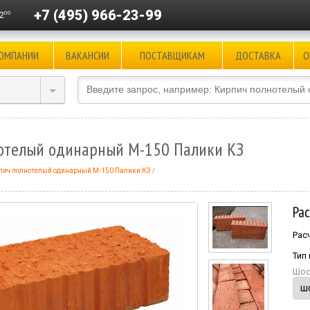
+7 (495) 966-23-99
00
2
КОМПАНИИ
ВАКАНСИИ
ПОСТАВЩИКАМ
ДОСТАВКА
О
отелый одинарный М-150 Палики КЗ
пич полнотелый одинарный М-150 Палики КЗ
Ра
Рас
Тип
Шос