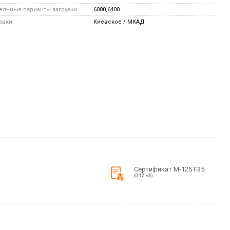
льные варианты загрузки
6000,6400
авки:
Киевское / МКАД
Сертификат М-125 F35
(0.12 мб)