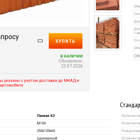
Общ
Сто
Доп
Доп
1 м
апросу
КУПИТЬ
Сто
Об
Об
В НАЛИЧИИ
Обновлено:
23.07.2026
ы указаны с учетом доставки до МКАД и
 автомобиля
Стандар
Палики КЗ
Количеств
M150
Количеств
250x120x65
Поддонов 
одинарный
Количество