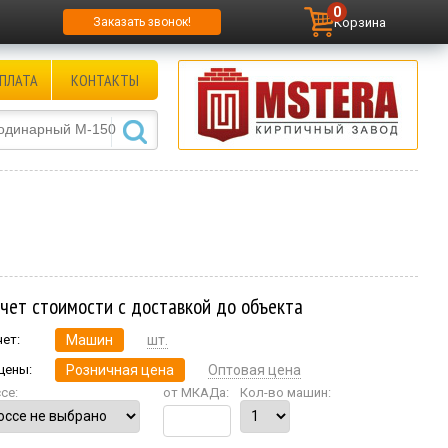
0
Корзина
Заказать звонок!
ПЛАТА
КОНТАКТЫ
счет стоимости с доставкой до объекта
чет:
Машин
шт.
 цены:
Розничная цена
Оптовая цена
се:
от МКАДа:
Кол-во машин: