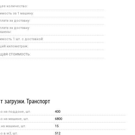
ее количество:
имость за 1 машину:
лата за доставку:
лата за доставку
ашины:
имость 1 шт. с доставкой:
щий километраж:
щая стоимость:
т загрузки. Транспорт
о на поддоне, шт.
400
о на машине, шт.
6800
на машине, шт.
15
 в м3, шт.
512