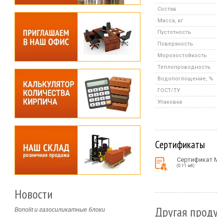
Состав
Масса, кг
Пустотность
Поверхность
Морозостойкость
Теплопроводность
Водопоглощение, %
ГОСТ/ТУ
Упаковка
Сертификаты
Сертификат 
(0.11 мб)
Новости
Другая проду
Bonolit и газосиликатные блоки