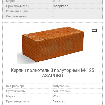
M125
Товарково
-
-
Кирпич полнотелый полуторный М-125
АЗАРОВО
полуторный
полнотелый
M125
Азарово