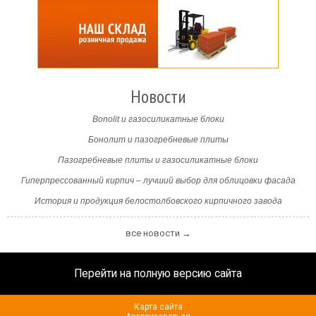
Новости
Bonolit и газосиликатные блоки
Бонолит и пазогребневые плиты
Пазогребневые плиты и газосиликатные блоки
Гиперпрессованный кирпич – лучший выбор для облицовки фасада
История и продукция белостолбовского кирпичного завода
все новости →
Перейти на полную версию сайта
Карта сайта