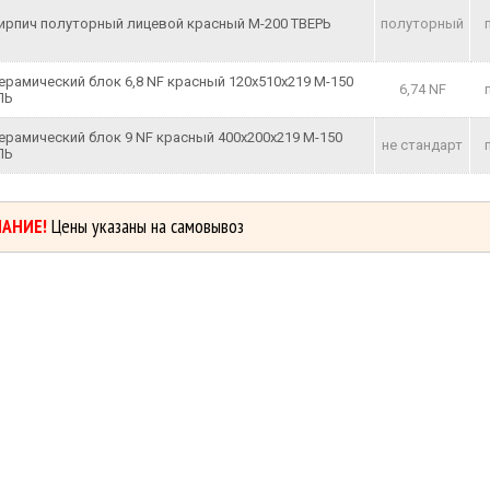
ирпич полуторный лицевой красный М-200 ТВЕРЬ
полуторный
ерамический блок 6,8 NF красный 120х510х219 М-150
6,74 NF
ЛЬ
ерамический блок 9 NF красный 400х200х219 М-150
не стандарт
ЛЬ
АНИЕ!
Цены указаны на самовывоз