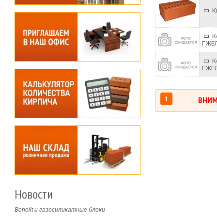
К
К
ГЖЕ
К
ГЖЕ
ВНИМ
1
Новости
Bonolit и газосиликатные блоки