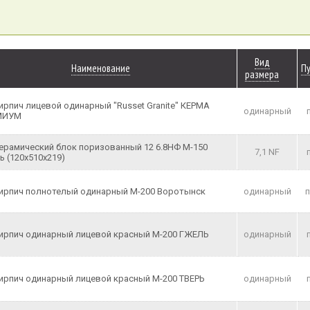
Вид
Наименование
П
размера
ирпич лицевой одинарный "Russet Granite" КЕРМА
одинарный
МИУМ
ерамический блок поризованный 12 6.8НФ М-150
7,1 NF
ь (120х510х219)
ирпич полнотелый одинарный М-200 Воротынск
одинарный
ирпич одинарный лицевой красный М-200 ГЖЕЛЬ
одинарный
ирпич одинарный лицевой красный М-200 ТВЕРЬ
одинарный