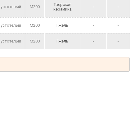
Тверская
пустотелый
M200
-
-
керамика
пустотелый
M200
Гжель
-
-
пустотелый
M200
Гжель
-
-