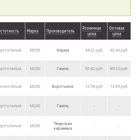
Розничная
Оптовая
устотность
Марка
Производитель
цена
цена
пустотелый
M200
Керма
44.22 руб.
42.64 руб.
пустотелый
M200
Гжель
92.62 руб.
89.25 руб.
полнотелый
M200
Воротынск
13.78 руб.
13.39 руб.
пустотелый
M200
Гжель
-
-
Тверская
пустотелый
M200
-
-
керамика