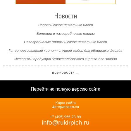
Новости
Bonolit и газосиликатные блоки
Бонолит и пазогребневые плиты
Пазогребневые плиты и газосиликатные блоки
Гиперпрессованный кирпич – лучший выбор для облицовки фасада
История и продукция белостолбовского кирпичного завода
все новости →
Перейти на полную версию сайта
Карта сайта
Авторизоваться
+7 (495) 966-23-99
info@rukirpich.ru