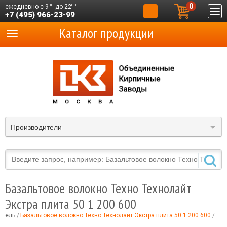
0
00
00
ежедневно с 9
до 22
+7 (495) 966-23-99
Каталог продукции
Производители
Базальтовое волокно Техно Технолайт
Экстра плита 50 1 200 600
итель
Базальтовое волокно Техно Технолайт Экстра плита 50 1 200 600