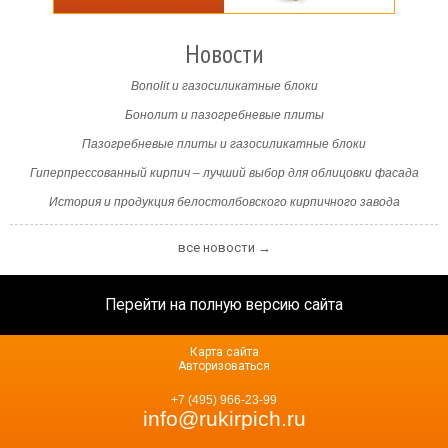
Новости
Bonolit и газосиликатные блоки
Бонолит и пазогребневые плиты
Пазогребневые плиты и газосиликатные блоки
Гиперпрессованный кирпич – лучший выбор для облицовки фасада
История и продукция белостолбовского кирпичного завода
все новости →
Перейти на полную версию сайта
Карта сайта
Авторизоваться
+7 (495) 966-23-99
info@rukirpich.ru