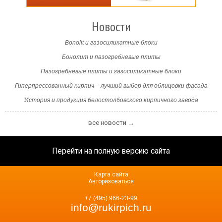
Новости
Bonolit и газосиликатные блоки
Бонолит и пазогребневые плиты
Пазогребневые плиты и газосиликатные блоки
Гиперпрессованный кирпич – лучший выбор для облицовки фасада
История и продукция белостолбовского кирпичного завода
все новости →
Перейти на полную версию сайта
Карта сайта
Авторизоваться
+7 (495) 966-23-99
info@rukirpich.ru