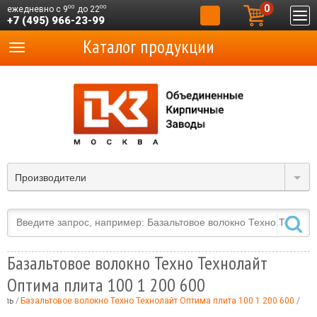
0
00
00
ежедневно с 9
до 22
+7 (495) 966-23-99
Каталог продукции
Производители
Базальтовое волокно Техно Технолайт
Оптима плита 100 1 200 600
ель
Базальтовое волокно Техно Технолайт Оптима плита 100 1 200 600