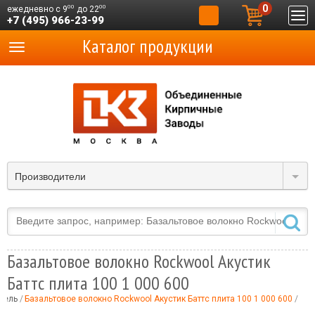
0
00
00
ежедневно с 9
до 22
+7 (495) 966-23-99
Каталог продукции
Производители
Базальтовое волокно Rockwool Акустик
Баттс плита 100 1 000 600
тель
Базальтовое волокно Rockwool Акустик Баттс плита 100 1 000 600