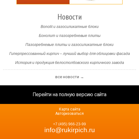
Новости
Bonolit и газосиликатные блоки
Бонолит и пазогребневые плиты
Пазогребневые плиты и газосиликатные блоки
Гиперпрессованный кирпич – лучший выбор для облицовки фасада
История и продукция белостолбовского кирпичного завода
все новости →
Перейти на полную версию сайта
Карта сайта
Авторизоваться
+7 (495) 966-23-99
info@rukirpich.ru