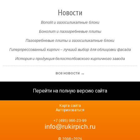
Новости
Bonolit и газосиликатные блоки
Бонолит и пазогребневые плиты
Пазогребневые плиты и газосиликатные блоки
Гиперпрессованный кирпич – лучший выбор для облицовки фасада
История и продукция белостолбовского кирпичного завода
все новости →
Перейти на полную версию сайта
Карта сайта
Авторизоваться
+7 (495) 966-23-99
info@rukirpich.ru
© 2008–2026