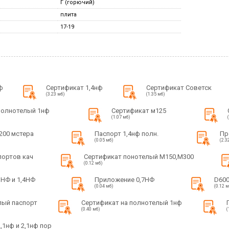
Г (горючий)
плита
17-19
ф
Сертификат 1,4нф
Сертификат Советск
(3.23 мб)
(1.35 мб)
полнотелый 1нф
Сертификат м125
(1.07 мб)
200 мстера
Паспорт 1,4нф полн.
Пр
(0.05 мб)
(2.3
портов кач
Сертификат понотелый М150,М300
(0.12 мб)
НФ и 1,4НФ
Приложение 0,7НФ
D600
(0.04 мб)
(0.12 м
лый паспорт
Сертификат на полнотелый 1нф
(0.40 мб)
(
,1нф и 2,1нф пор