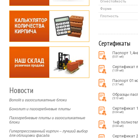
Огнестойкость
Форма
Плотность
Сертификаты
Паспорт 1,4н
(0.01 мб)
Сертификат 
(1.09 мб)
Паспорт 01 м
(1.37 мб)
Новости
Образцы пас
(5.13 мб)
Bonolit и газосиликатные блоки
Сертификат 1
Бонолит и пазогребневые плиты
(0.04 мб)
Пазогребневые плиты и газосиликатные
1нф полноте
блоки
(0.04 мб)
Гиперпрессованный кирпич – лучший выбор
для облицовки фасада
Сертификат 2