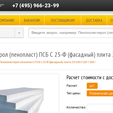
+7 (495) 966-23-99
00
2
КОМПАНИИ
ВАКАНСИИ
ПОСТАВЩИКАМ
ДОСТАВКА
О
ол (пенопласт) ПСБ С 25-Ф (фасадный) плита 
Пенополистирол (пенопласт) ПСБ С 25-Ф (фасадный) плита 20-500 2 500 1 000
Расчет стоимости с до
Расчет:
шт.
Тип цены:
Розничная це
Количество: