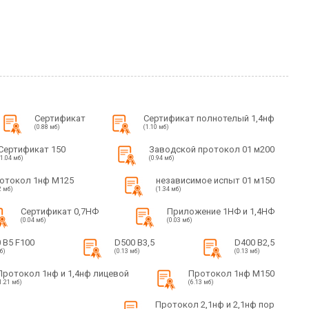
Сертификат
Сертификат полнотелый 1,4нф
(0.88 мб)
(1.10 мб)
Сертификат 150
Заводской протокол 01 м200
(1.04 мб)
(0.94 мб)
отокол 1нф М125
независимое испыт 01 м150
2 мб)
(1.34 мб)
Сертификат 0,7НФ
Приложение 1НФ и 1,4НФ
(0.04 мб)
(0.03 мб)
 B5 F100
D500 B3,5
D400 B2,5
б)
(0.13 мб)
(0.13 мб)
Протокол 1нф и 1,4нф лицевой
Протокол 1нф М150
1.21 мб)
(6.13 мб)
Протокол 2,1нф и 2,1нф пор