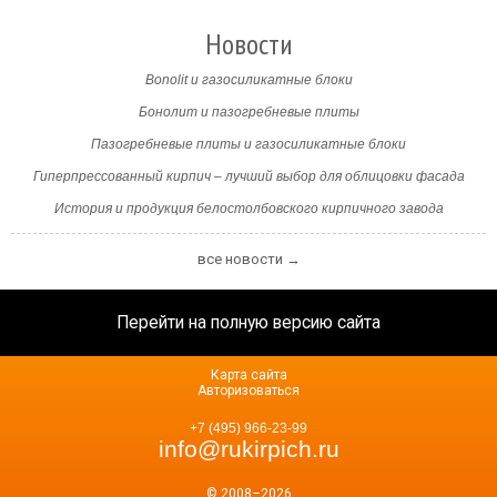
Новости
Bonolit и газосиликатные блоки
Бонолит и пазогребневые плиты
Пазогребневые плиты и газосиликатные блоки
Гиперпрессованный кирпич – лучший выбор для облицовки фасада
История и продукция белостолбовского кирпичного завода
все новости →
Перейти на полную версию сайта
Карта сайта
Авторизоваться
+7 (495) 966-23-99
info@rukirpich.ru
© 2008–2026