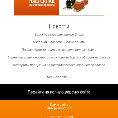
Новости
Bonolit и газосиликатные блоки
Бонолит и пазогребневые плиты
Пазогребневые плиты и газосиликатные блоки
Гиперпрессованный кирпич – лучший выбор для облицовки фасада
История и продукция белостолбовского кирпичного завода
все новости →
Перейти на полную версию сайта
Карта сайта
Авторизоваться
+7 (495) 966-23-99