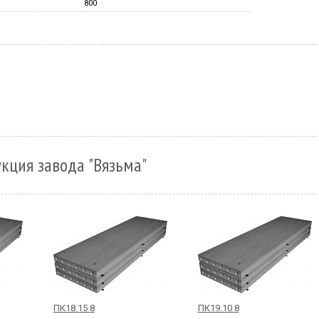
800
кция завода "Вязьма"
ПК18.15 8
ПК19.10 8