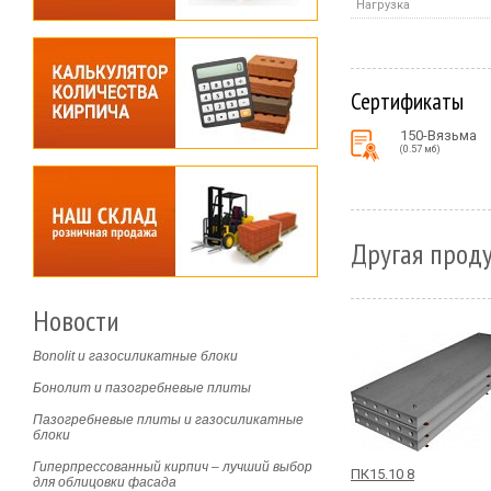
Нагрузка
Сертификаты
150-Вязьма
(0.57 мб)
Другая проду
Новости
Bonolit и газосиликатные блоки
Бонолит и пазогребневые плиты
Пазогребневые плиты и газосиликатные
блоки
Гиперпрессованный кирпич – лучший выбор
ПК15.10 8
для облицовки фасада