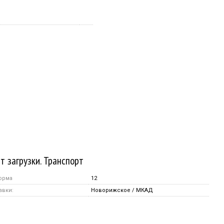
т загрузки. Транспорт
орма
12
авки:
Новорижское / МКАД