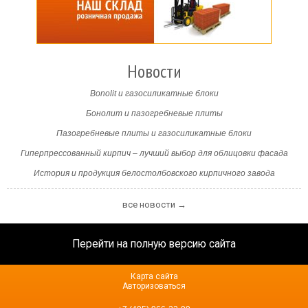
Новости
Bonolit и газосиликатные блоки
Бонолит и пазогребневые плиты
Пазогребневые плиты и газосиликатные блоки
Гиперпрессованный кирпич – лучший выбор для облицовки фасада
История и продукция белостолбовского кирпичного завода
все новости →
Перейти на полную версию сайта
Карта сайта
Авторизоваться