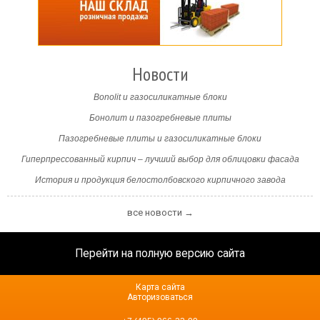
Новости
Bonolit и газосиликатные блоки
Бонолит и пазогребневые плиты
Пазогребневые плиты и газосиликатные блоки
Гиперпрессованный кирпич – лучший выбор для облицовки фасада
История и продукция белостолбовского кирпичного завода
все новости →
Перейти на полную версию сайта
Карта сайта
Авторизоваться