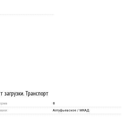
т загрузки. Транспорт
орма
8
авки:
Алтуфьевское / МКАД