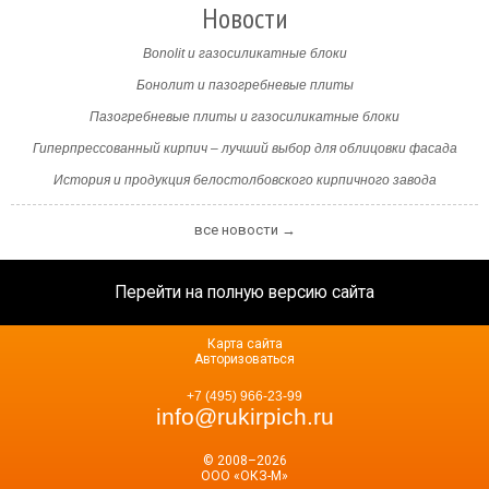
Новости
Bonolit и газосиликатные блоки
Бонолит и пазогребневые плиты
Пазогребневые плиты и газосиликатные блоки
Гиперпрессованный кирпич – лучший выбор для облицовки фасада
История и продукция белостолбовского кирпичного завода
все новости →
Перейти на полную версию сайта
Карта сайта
Авторизоваться
+7 (495) 966-23-99
info@rukirpich.ru
© 2008–2026
ООО «ОКЗ-М»