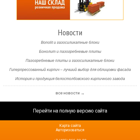
Новости
Bonolit и газосиликатные блоки
Бонолит и пазогребневые плиты
Пазогребневые плиты и газосиликатные блоки
Гиперпрессованный кирпич – лучший выбор для облицовки фасада
История и продукция белостолбовского кирпичного завода
все новости →
Перейти на полную версию сайта
Карта сайта
Авторизоваться