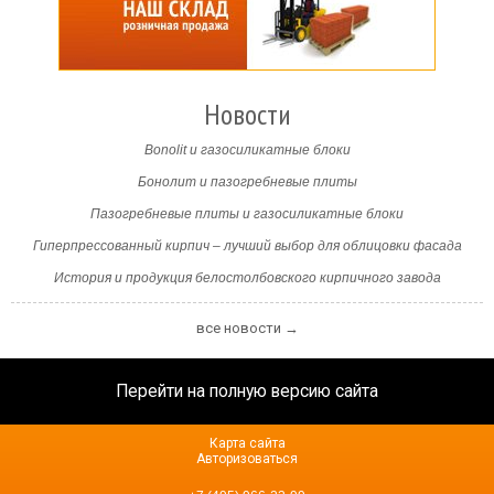
Новости
Bonolit и газосиликатные блоки
Бонолит и пазогребневые плиты
Пазогребневые плиты и газосиликатные блоки
Гиперпрессованный кирпич – лучший выбор для облицовки фасада
История и продукция белостолбовского кирпичного завода
все новости →
Перейти на полную версию сайта
Карта сайта
Авторизоваться