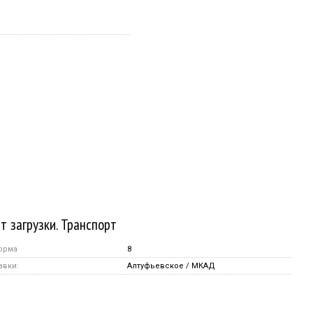
т загрузки. Транспорт
орма
8
авки:
Алтуфьевское / МКАД