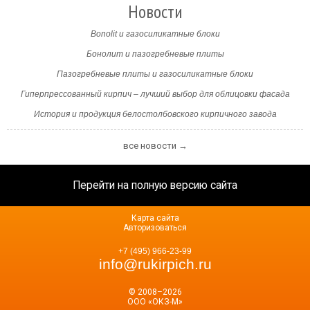
Новости
Bonolit и газосиликатные блоки
Бонолит и пазогребневые плиты
Пазогребневые плиты и газосиликатные блоки
Гиперпрессованный кирпич – лучший выбор для облицовки фасада
История и продукция белостолбовского кирпичного завода
все новости →
Перейти на полную версию сайта
Карта сайта
Авторизоваться
+7 (495) 966-23-99
info@rukirpich.ru
© 2008–2026
ООО «ОКЗ-М»