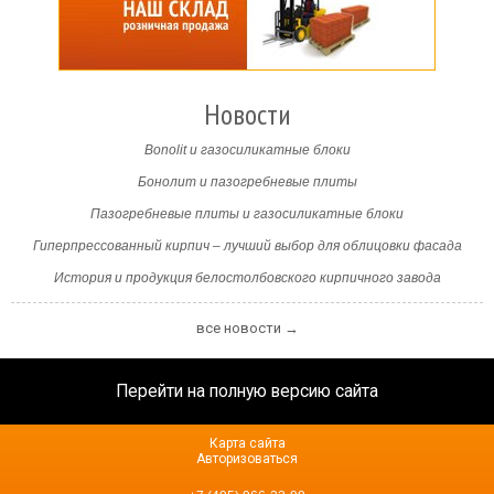
Новости
Bonolit и газосиликатные блоки
Бонолит и пазогребневые плиты
Пазогребневые плиты и газосиликатные блоки
Гиперпрессованный кирпич – лучший выбор для облицовки фасада
История и продукция белостолбовского кирпичного завода
все новости →
Перейти на полную версию сайта
Карта сайта
Авторизоваться