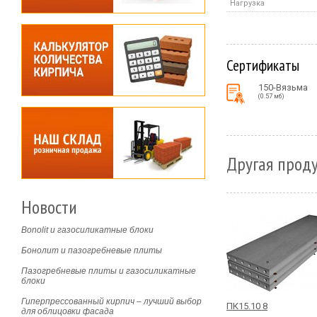
Нагрузка
Сертификаты
150-Вязьма
(0.57 мб)
Другая проду
Новости
Bonolit и газосиликатные блоки
Бонолит и пазогребневые плиты
Пазогребневые плиты и газосиликатные
блоки
Гиперпрессованный кирпич – лучший выбор
ПК15.10 8
для облицовки фасада