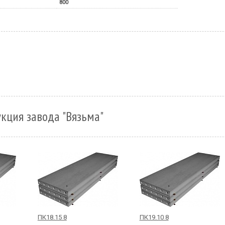
800
кция завода "Вязьма"
ПК18.15 8
ПК19.10 8