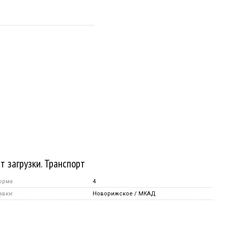
т загрузки. Транспорт
орма
4
авки:
Новорижское / МКАД