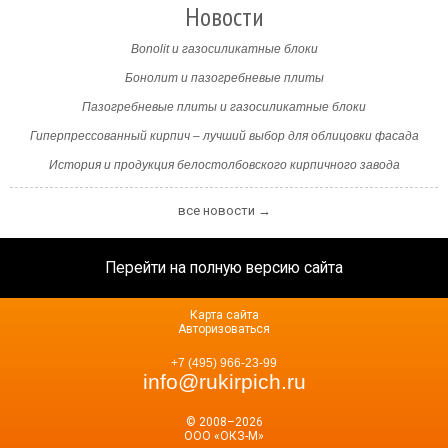
Новости
Bonolit и газосиликатные блоки
Бонолит и пазогребневые плиты
Пазогребневые плиты и газосиликатные блоки
Гиперпрессованный кирпич – лучший выбор для облицовки фасада
История и продукция белостолбовского кирпичного завода
все новости →
Перейти на полную версию сайта
Карта сайта
Авторизоваться
+7 (495) 966-23-99
info@rukirpich.ru
© 2008–2026
ООО «ОКЗ-М»