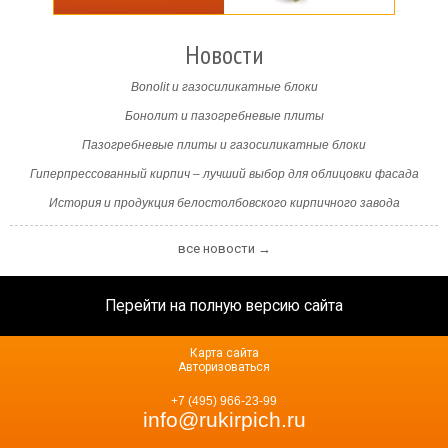
Новости
Bonolit и газосиликатные блоки
Бонолит и пазогребневые плиты
Пазогребневые плиты и газосиликатные блоки
Гиперпрессованный кирпич – лучший выбор для облицовки фасада
История и продукция белостолбовского кирпичного завода
все новости →
Перейти на полную версию сайта
Карта сайта
Авторизоваться
+7 (495) 966-23-99
info@rukirpich.ru