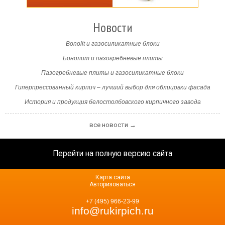
Новости
Bonolit и газосиликатные блоки
Бонолит и пазогребневые плиты
Пазогребневые плиты и газосиликатные блоки
Гиперпрессованный кирпич – лучший выбор для облицовки фасада
История и продукция белостолбовского кирпичного завода
все новости →
Перейти на полную версию сайта
Карта сайта
Авторизоваться
+7 (495) 966-23-99
info@rukirpich.ru