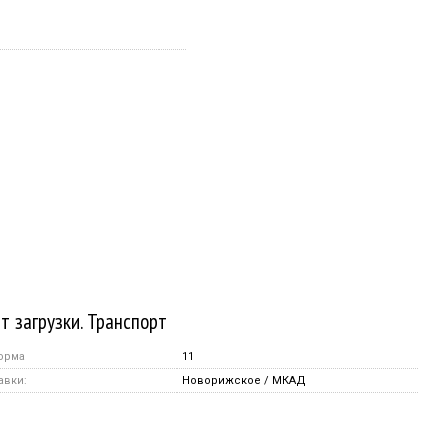
т загрузки. Транспорт
орма
11
авки:
Новорижское / МКАД