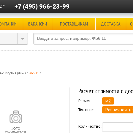
+7 (495) 966-23-99
00
2
КОМПАНИИ
ВАКАНСИИ
ПОСТАВЩИКАМ
ДОСТАВКА
О
ые изделия (ЖБИ)
ФБ6.11
Расчет стоимости с до
Расчет:
м2
Тип цены:
Розничная це
Количество: