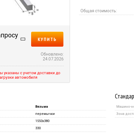
Общая стоимость:
апросу
КУПИТЬ
Обновлено:
24.07.2026
ы указаны с учетом доставки до
агрузки автомобиля
Стандар
Вязьма
Машино-н
перемычки
Зона дост
1550x380
330