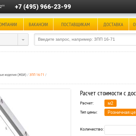
+7 (495) 966-23-99
00
2
КОМПАНИИ
ВАКАНСИИ
ПОСТАВЩИКАМ
ДОСТАВКА
О
ые изделия (ЖБИ)
3ПП 16-71
Расчет стоимости с до
Расчет:
м2
Тип цены:
Розничная це
Количество: