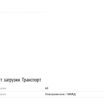
т загрузки. Транспорт
орма
60
авки:
Новорижское / МКАД