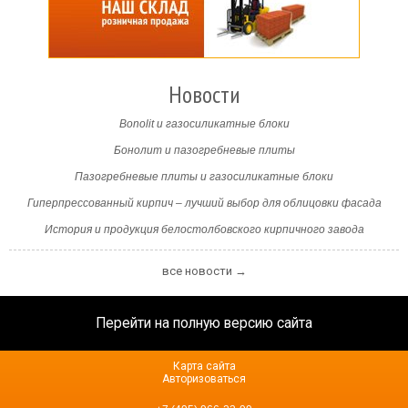
Новости
Bonolit и газосиликатные блоки
Бонолит и пазогребневые плиты
Пазогребневые плиты и газосиликатные блоки
Гиперпрессованный кирпич – лучший выбор для облицовки фасада
История и продукция белостолбовского кирпичного завода
все новости →
Перейти на полную версию сайта
Карта сайта
Авторизоваться