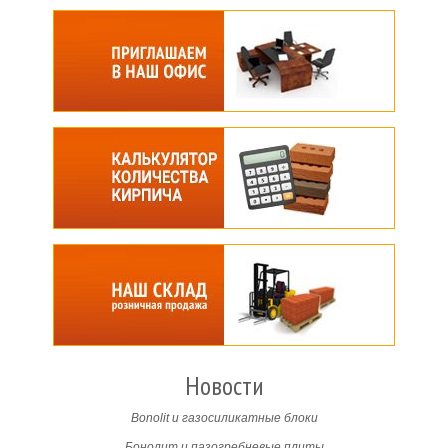
Новости
Bonolit и газосиликатные блоки
Бонолит и пазогребневые плиты