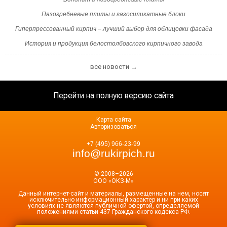
Пазогребневые плиты и газосиликатные блоки
Гиперпрессованный кирпич – лучший выбор для облицовки фасада
История и продукция белостолбовского кирпичного завода
все новости →
Перейти на полную версию сайта
Карта сайта
Авторизоваться
+7 (495) 966-23-99
info@rukirpich.ru
© 2008–2026
ООО «ОКЗ-М»
Данный интернет-сайт и материалы, размещенные на нем, носят
исключительно информационный характер и ни при каких
условиях не являются публичной офертой, определяемой
положениями статьи 437 Гражданского кодекса РФ.