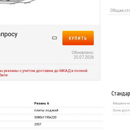
Общая ст
апросу
КУПИТЬ
Обновлено:
25.07.2026
ы указаны с учетом доставки до МКАД и полной
биля
Стандар
Рязань 6
Машино-н
плиты лоджий
Зона дост
5080x1190x220
2357