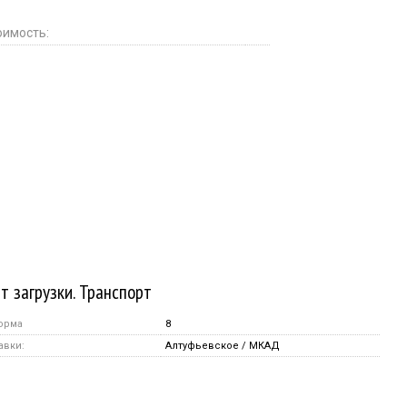
оимость:
т загрузки. Транспорт
орма
8
авки:
Алтуфьевское / МКАД