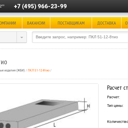
+7 (495) 966-23-99
00
2
КОМПАНИИ
ВАКАНСИИ
ПОСТАВЩИКАМ
ДОСТАВКА
О
тио
ые изделия (ЖБИ)
ПКЛ 51-12-8тио
Расчет с
Расчет:
Тип цены:
Количество