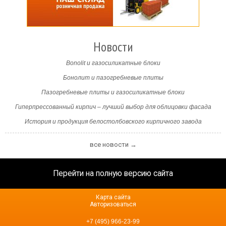
Новости
Bonolit и газосиликатные блоки
Бонолит и пазогребневые плиты
Пазогребневые плиты и газосиликатные блоки
Гиперпрессованный кирпич – лучший выбор для облицовки фасада
История и продукция белостолбовского кирпичного завода
все новости →
Перейти на полную версию сайта
Карта сайта
Авторизоваться
+7 (495) 966-23-99