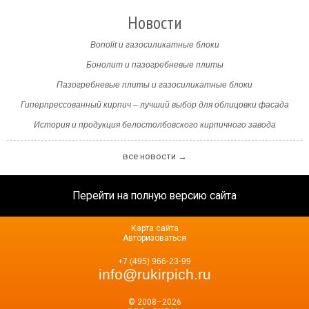
Новости
Bonolit и газосиликатные блоки
Бонолит и пазогребневые плиты
Пазогребневые плиты и газосиликатные блоки
Гиперпрессованный кирпич – лучший выбор для облицовки фасада
История и продукция белостолбовского кирпичного завода
все новости →
Перейти на полную версию сайта
Карта сайта
Авторизоваться
+7 (495) 966-23-99
info@rukirpich.ru
© 2008–2026