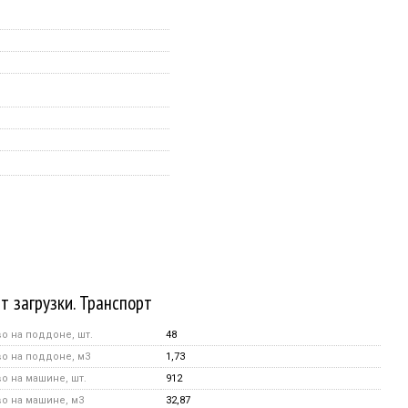
т загрузки. Транспорт
о на поддоне, шт.
48
о на поддоне, м3
1,73
о на машине, шт.
912
о на машине, м3
32,87