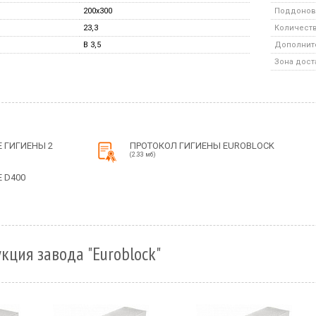
200x300
Поддонов 
23,3
Количество
B 3,5
Дополните
Зона дост
 ГИГИЕНЫ 2
ПРОТОКОЛ ГИГИЕНЫ EUROBLOCK
(2.33 мб)
 D400
кция завода "Euroblock"