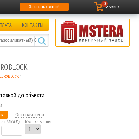
0
Корзина
Заказать звонок!
ПЛАТА
КОНТАКТЫ
EUROBLOCK
0 EUROBLOCK
ставкой до объекта
3
на
Оптовая цена
от МКАДа:
Кол-во машин: