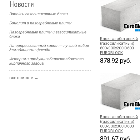
Новости
Bonolit и газосиликатные блоки
Бонолит и пазогребневые плиты
Пазогребневые плиты и газосиликатные
блоки
Блок газобетонный
(газосиликатный)
Гиперпрессованный кирпич – лучший выбор
600x300x200 D600
для облицовки фасада
EUROBLOCK
История и продукция белостолбовского
878.92 руб.
кирпичного завода
все новости →
Блок газобетонный
(газосиликатный)
600x300x300 D600
EUROBLOCK
891.67 руб.