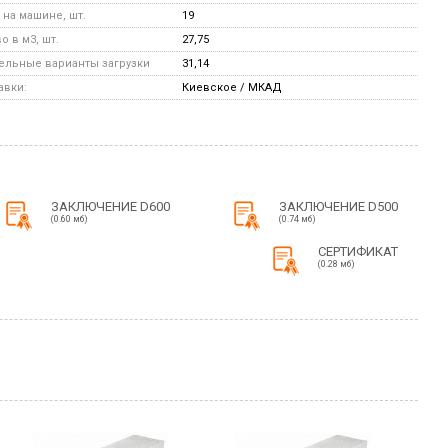
на машине, шт.
19
 в м3, шт.
27,75
льные варианты загрузки
31,14
авки:
Киевское / МКАД
ЗАКЛЮЧЕНИЕ D600
ЗАКЛЮЧЕНИЕ D500
(0.60 мб)
(0.74 мб)
СЕРТИФИКАТ
(0.28 мб)