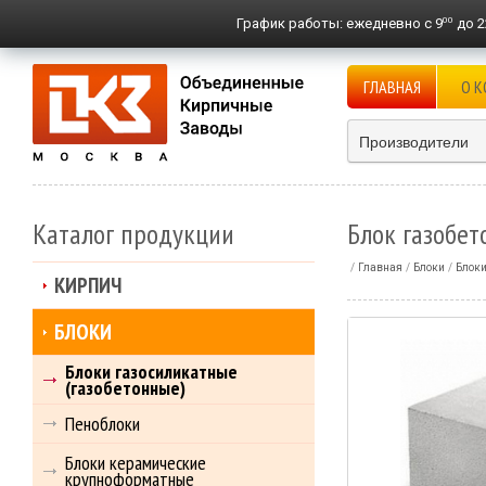
00
График работы:
ежедневно с 9
до 2
ГЛАВНАЯ
О 
Производители
Каталог продукции
Блок газобе
Главная
Блоки
Блоки
КИРПИЧ
БЛОКИ
Блоки газосиликатные
(газобетонные)
Пеноблоки
Блоки керамические
крупноформатные