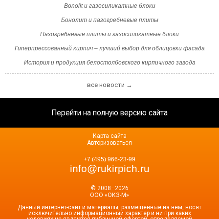
Bonolit и газосиликатные блоки
Бонолит и пазогребневые плиты
Пазогребневые плиты и газосиликатные блоки
Гиперпрессованный кирпич – лучший выбор для облицовки фасада
История и продукция белостолбовского кирпичного завода
все новости →
Перейти на полную версию сайта
Карта сайта
Авторизоваться
+7 (495) 966-23-99
info@rukirpich.ru
© 2008–2026
ООО «ОКЗ-М»
Данный интернет-сайт и материалы, размещенные на нем, носят
исключительно информационный характер и ни при каких
условиях не являются публичной офертой, определяемой