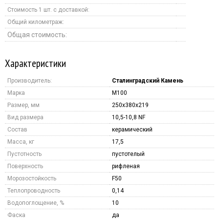
Стоимость 1 шт. с доставкой:
Общий километраж:
Общая стоимость:
Характеристики
Производитель:
Сталинградский Камень
Марка
M100
Размер, мм
250x380x219
Вид размера
10,5-10,8 NF
Состав
керамический
Масса, кг
17,5
Пустотность
пустотелый
Поверхность
рифленая
Морозостойкость
F50
Теплопроводность
0,14
Водопоглощение, %
10
Фаска
да