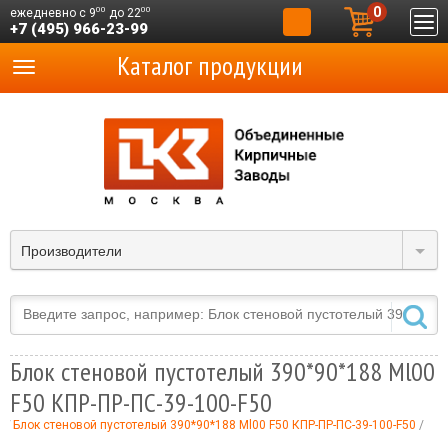
0
00
00
ежедневно с 9
до 22
+7 (495) 966-23-99
Каталог продукции
Производители
Блок стеновой пустотелый 390*90*188 Ml00
F50 КПР-ПР-ПС-39-100-F50
Ц
Блок стеновой пустотелый 390*90*188 Ml00 F50 КПР-ПР-ПС-39-100-F50