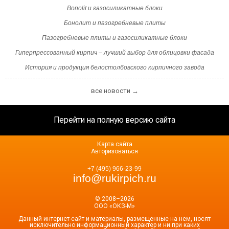
Bonolit и газосиликатные блоки
Бонолит и пазогребневые плиты
Пазогребневые плиты и газосиликатные блоки
Гиперпрессованный кирпич – лучший выбор для облицовки фасада
История и продукция белостолбовского кирпичного завода
все новости →
Перейти на полную версию сайта
Карта сайта
Авторизоваться
+7 (495) 966-23-99
info@rukirpich.ru
© 2008–2026
ООО «ОКЗ-М»
Данный интернет-сайт и материалы, размещенные на нем, носят
исключительно информационный характер и ни при каких