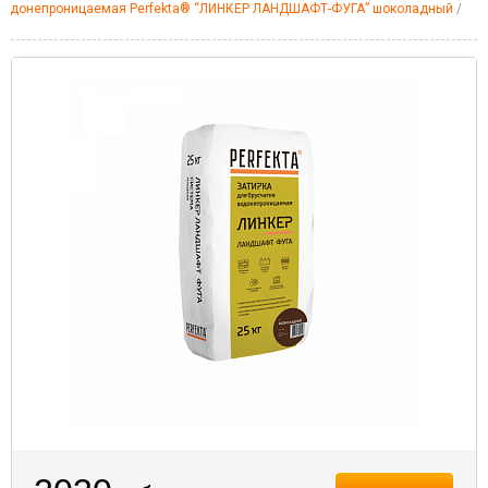
и водонепроницаемая Perfekta® “ЛИНКЕР ЛАНДШАФТ-ФУГА” шоколадный