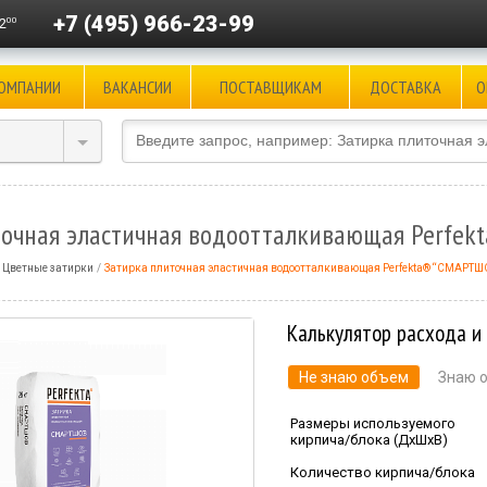
+7 (495) 966-23-99
00
2
КОМПАНИИ
ВАКАНСИИ
ПОСТАВЩИКАМ
ДОСТАВКА
О
точная эластичная водоотталкивающая Perfe
Цветные затирки
Затирка плиточная эластичная водоотталкивающая Perfekta® “СМАРТШ
Калькулятор расхода и
Не знаю объем
Знаю 
Размеры используемого
кирпича/блока (ДхШхВ)
Количество кирпича/блока