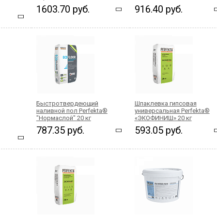
1603.70 руб.
916.40 руб.
Быстротвердеющий
Шпаклевка гипсовая
наливной пол Perfekta®
универсальная Perfekta®
"Нормаслой" 20 кг
«ЭКОФИНИШ» 20 кг
787.35 руб.
593.05 руб.