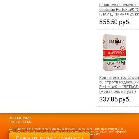
Шпаклевка цементн
базовая Perfekta® "
ГЛАЙД" зимняя 25 кг
855.50 руб.
Ровнитель толстос
быстротвердеющий
Perfekta® – "БЕТАС
(Новая рецептура!)
337.85 руб.
© 2008–2026
ООО «ОКЗ-М»
Данный интернет-сайт и материалы, размещенные на нем, носят исключительно
информационный характер и ни при каких условиях не являются публичной офертой,
определяемой положениями статьи 437 Гражданского кодекса РФ.
Получить расчет стоимости