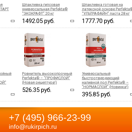
ая
Шпаклевка гипсовая
Шпаклевка готовая на
СТАРТ
универсальная Perfekta®
латексной основе Perfekta
“ЭКОКРАФТ” 20 кг
“УЛЬТРАФАЙН” паста 28 кг
1492.05 руб.
1777.70 руб.
лойный
Ровнитель высокопрочный
Универсальный
Perfekta® – "ПРОФИСЛОЙ"
быстротвердеющий
ЛОЙ"
(Новая рецептура!)
наливной пол Perfekta® –
"НОРМАСЛОЙ" (Новинка!)
526.35 руб.
395.85 руб.
+7 (495) 966-23-99
info@rukirpich.ru