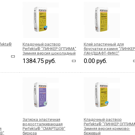
fekta®
Кладочный раствор
Клей эластичный для
Perfekta® “ЛИНКЕР ОПТИМА"
брусчатки и камня "ЛИНКЕР
Зимняя версия шоколадный
ЛАНДШАФТ-ФИКС"
1384.75 руб.
0.00 руб.
Затирка эластичная
Кладочный раствор
водоотталкивающая
Perfekta® "ЛИНКЕР ОПТИМ
я
Perfekta® "СМАРТШОВ"
Зимняя версия кремово-
В"
бирюза
бежевый