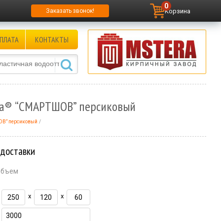
0
Корзина
Заказать звонок!
ПЛАТА
КОНТАКТЫ
kta® “СМАРТШОВ” персиковый
ОВ” персиковый
 доставки
объем
x
x