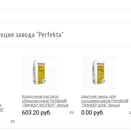
кция завода "Perfekta"
Кладочный раствор
Цветная смесь для
облицовочный Perfekta®
расшивки швов Perfekta®
я
“ЛИНКЕР ЭКСПЕРТ” белый
“ЛИНКЕР ШОВ” белый
В"
603.20 руб.
0.00 руб.