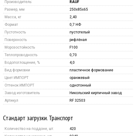
Производитель:
RAUF
Размер, мм
250x85x65
Масса, кг
2,40
Формат
0,7 НФ
Пустотность
пустотелый
Поверхность
рифлёная
Морозостойкость
F100
Теплопроводность
0,70
Водопоглощение, %
4,0
Вид формовки
пластичное формование
Цвет ИМПОРТ
оранжевый
Оттенок ИМПОРТ
однотонный
Завод изготовитель
Никольский кирпичный завод
Артикул
RF 32503
Стандарт загрузки. Транспорт
Количество на поддоне, шт.
420