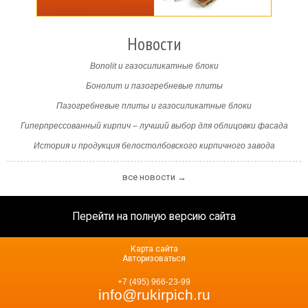
Новости
Bonolit и газосиликатные блоки
Бонолит и пазогребневые плиты
Пазогребневые плиты и газосиликатные блоки
Гиперпрессованный кирпич – лучший выбор для облицовки фасада
История и продукция белостолбовского кирпичного завода
все новости →
Перейти на полную версию сайта
Карта сайта
Авторизоваться
+7 (495) 966-23-99
info@rukirpich.ru