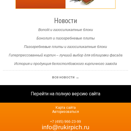
Новости
Bonolit и газосиликатные блоки
Бонолит и пазогребневые плиты
Пазогребневые плиты и газосиликатные блоки
Гиперпрессованный кирпич – лучший выбор для облицовки фасада
История и продукция белостолбовского кирпичного завода
все новости →
Перейти на полную версию сайта
Карта сайта
Авторизоваться
+7 (495) 966-23-99
info@rukirpich.ru