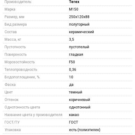
Производитель:
Terex
Марка
M150
Размер, мм
250x120x88
Вид размера
полуторный
Состав
керамический
Масса, кг
3,5
Пустотность
пустотелый
Поверхность
гладкая
Морозостойкость
F50
Теплопроводность
0,36
Водопоглощение, %
10
Фаска
да
Цвет
темный
Оттенок
коричневый
Однотонность цвета
однотонный
Название цвета у производителя
какао
ГОСТ/ТУ
ГОСТ
Упаковка
есть (полиэтилен)