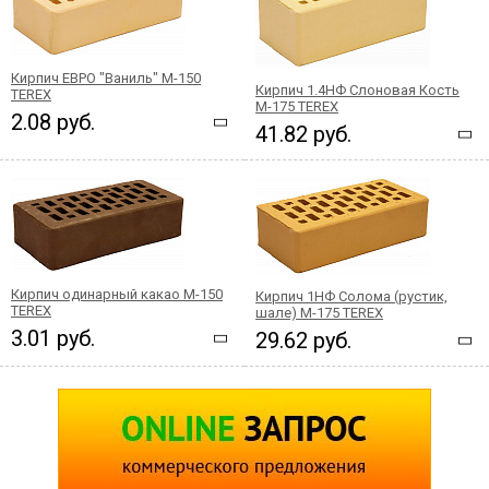
Кирпич ЕВРО "Ваниль" М-150
Кирпич 1.4НФ Слоновая Кость
TEREX
М-175 TEREX
2.08 руб.
41.82 руб.
Кирпич одинарный какао М-150
Кирпич 1НФ Солома (рустик,
TEREX
шале) М-175 TEREX
3.01 руб.
29.62 руб.