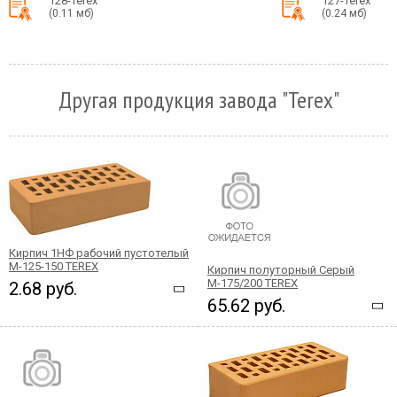
128-Terex
127-Terex
(0.11 мб)
(0.24 мб)
Другая продукция завода "Terex"
Кирпич 1НФ рабочий пустотелый
М-125-150 TEREX
Кирпич полуторный Серый
М-175/200 TEREX
2.68 руб.
65.62 руб.