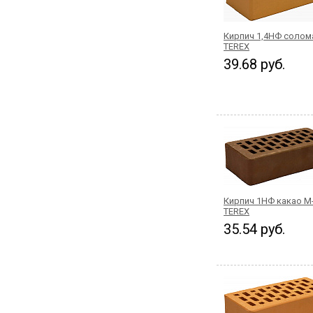
Кирпич 1,4НФ солом
TEREX
39.68 руб.
Кирпич 1НФ какао М
TEREX
35.54 руб.