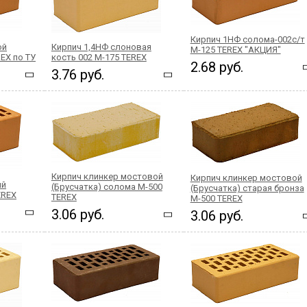
Кирпич 1НФ солома-002с/т
ой
Кирпич 1,4НФ слоновая
М-125 TEREX "АКЦИЯ"
EX по ТУ
кость 002 М-175 TEREX
2.68 руб.
3.76 руб.
Кирпич клинкер мостовой
Кирпич клинкер мостовой
ий
(Брусчатка) солома М-500
(Брусчатка) старая бронза
EREX
TEREX
М-500 TEREX
3.06 руб.
3.06 руб.