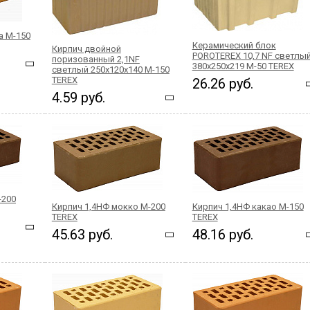
а М-150
Керамический блок
Кирпич двойной
POROTEREX 10,7 NF светлы
поризованный 2,1NF
380x250x219 М-50 TEREX
светлый 250x120x140 М-150
ТEREX
26.26 руб.
4.59 руб.
-200
Кирпич 1,4НФ мокко М-200
Кирпич 1,4НФ какао М-150
TEREX
TEREX
45.63 руб.
48.16 руб.