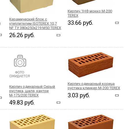
Кирпич 1НФ мокко М-200
TEREX
Керамический блок с
33.66 руб.
й
утеплителем ISOTEREX 10,7
NF ТУ 380x250x219 М50 TEREX
26.26 руб.
Кирпич одинарный корица
Кирпич одинарный Снрый
рустика клинкер М-200 TEREX
рустика, шале, кантри
3.03 руб.
М-175/200 TEREX
49.83 руб.