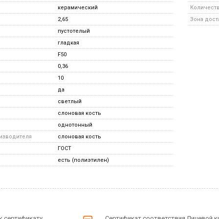
керамический
Количество
2,65
Зона дост
пустотелый
гладкая
F50
0,36
10
да
светлый
слоновая кость
однотонный
оизводителя
слоновая кость
ГОСТ
есть (полиэтилен)
к сертификату
Сертификат соответствия Лицевой к