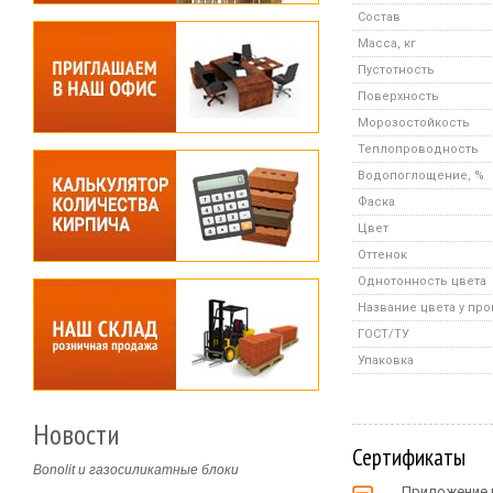
Состав
Масса, кг
Пустотность
Поверхность
Морозостойкость
Теплопроводность
Водопоглощение, %
Фаска
Цвет
Оттенок
Однотонность цвета
Название цвета у пр
ГОСТ/ТУ
Упаковка
Новости
Сертификаты
Bonolit и газосиликатные блоки
Приложение 