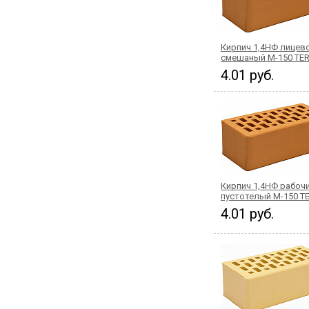
Кирпич 1,4НФ лицев
смешаный М-150 TER
4.01 руб.
Кирпич 1,4НФ рабоч
пустотелый М-150 T
4.01 руб.