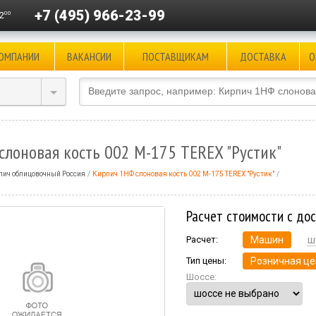
+7 (495) 966-23-99
00
2
КОМПАНИИ
ВАКАНСИИ
ПОСТАВЩИКАМ
ДОСТАВКА
О
лоновая кость 002 М-175 TEREX "Рустик"
пич облицовочный Россия
Кирпич 1НФ слоновая кость 002 М-175 TEREX "Рустик"
Расчет стоимости с до
Расчет:
Машин
ш
Тип цены:
Розничная це
Шоссе: