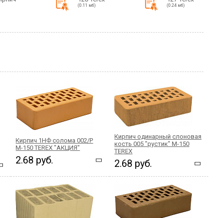
(0.11 мб)
(0.24 мб)
Кирпич одинарный слоновая
Кирпич 1НФ солома 002/Р
кость 005 "рустик" М-150
М-150 TEREX "АКЦИЯ"
TEREX
2.68 руб.
2.68 руб.