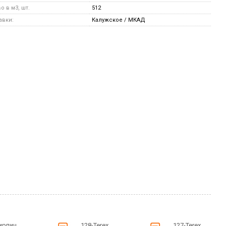
 в м3, шт.
512
авки:
Калужское / МКАД
ирпич
128-Terex
127-Terex