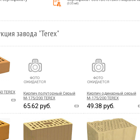
(0.35 мб)
кция завода "Terex"
50 TEREX
Кирпич полуторный Серый
Кирпич одинарный серый
М-175/200 TEREX
М-175/200 TEREX
65.62 руб.
49.38 руб.