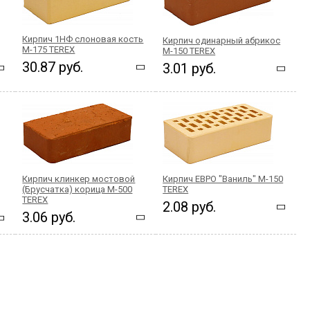
Кирпич 1НФ слоновая кость
Кирпич одинарный абрикос
М-175 TEREX
М-150 TEREX
30.87 руб.
3.01 руб.
Кирпич клинкер мостовой
Кирпич ЕВРО "Ваниль" М-150
(Брусчатка) корица М-500
TEREX
TEREX
2.08 руб.
3.06 руб.